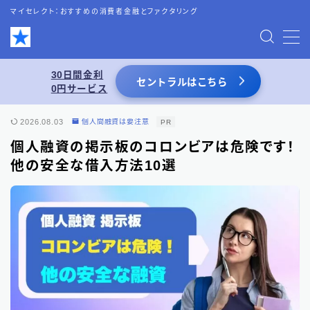
マイセレクト：おすすめの消費者金融とファクタリング
MENU
30日間金利
セントラルはこちら
0円サービス
お問い合わせ
2026.08.03
個人間融資は要注意
PR
プライバシーポリシー
個人融資の掲示板のコロンビアは危険です！
他の安全な借入方法10選
特定商取引法表記
運営者情報
あわせて読みたい
スーパーブラックでも借りれる5chの情報を
活用した借入術まとめ