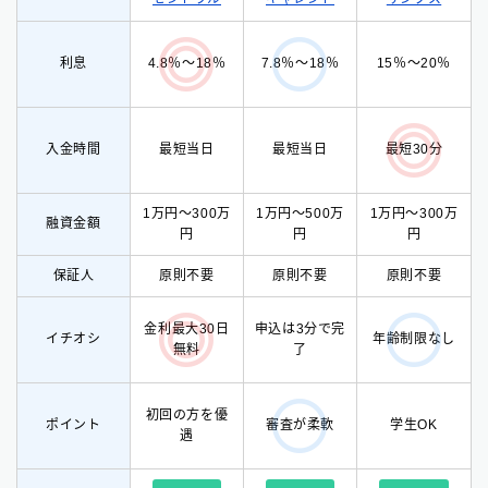
利息
15％〜20％
4.8％〜18％
7.8％〜18％
入金時間
最短当日
最短当日
最短30分
1万円〜300万
1万円〜500万
1万円〜300万
融資金額
円
円
円
保証人
原則不要
原則不要
原則不要
金利最大30日
申込は3分で完
イチオシ
年齢制限なし
無料
了
初回の方を優
ポイント
学生OK
審査が柔軟
遇