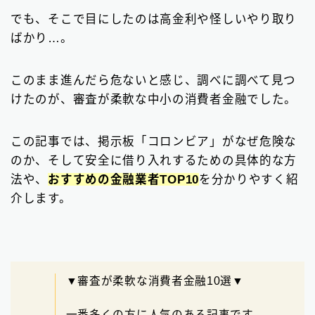
ビジネスローン
2
でも、そこで目にしたのは高金利や怪しいやり取り
ばかり…。
ファクタリング
75
個人間融資は要注意
22
このまま進んだら危ないと感じ、調べに調べて見つ
けたのが、審査が柔軟な中小の消費者金融でした。
後払い決済サービス
7
おまとめローン
6
この記事では、掲示板「コロンビア」がなぜ危険な
のか、そして安全に借り入れするための具体的な方
大手消費者金融で借りる
3
法や、
おすすめの金融業者TOP10
を分かりやすく紹
介します。
▼審査が柔軟な消費者金融10選▼
一番多くの方に人気のある記事です。