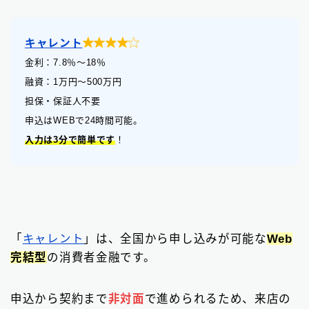

キャレント
金利：7.8
％
〜18％
融資：1万円〜500万円
担保・保証人不要
申込はWEBで24時間可能。
入力は3分で簡単です
！
「
キャレント
」は、全国から申し込みが可能な
Web
完結型
の消費者金融です。
申込から契約まで
非対面
で進められるため、来店の