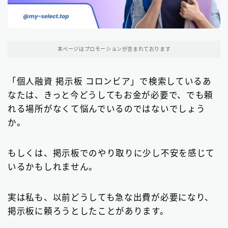
東京都の消費者金融
31
大阪府の消費者金融
本ページはプロモーションが含まれております
7
北海道地方の消費者金融
8
「個人融資 掲示板 コロンビア」で検索しているあ
なたは、きっと今どうしてもお金が必要で、でも頼
関東地方の消費者金融
12
れる場所がなくて悩んでいるのではないでしょう
中部地方の消費者金融
9
か。
近畿地方の消費者金融
28
もしくは、掲示板でのやり取りに少し不安を感じて
中国地方・四国地方の消費者金融
23
いるかもしれません。
九州地方の消費者金融
34
実は私も、以前どうしても急な出費が必要になり、
中小消費者金融で借りる
掲示板に頼ろうとしたことがあります。
12