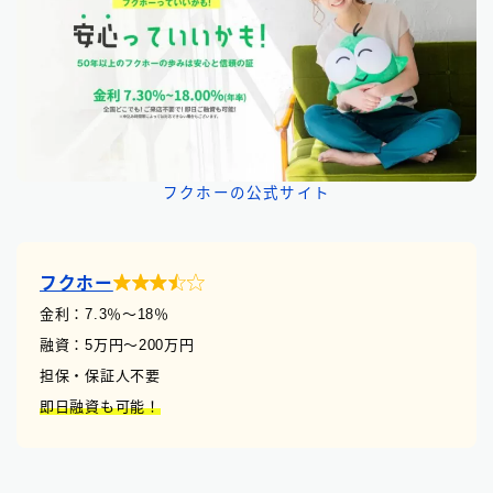
フクホーの公式サイト

フクホー
金利：7.3
％
〜18％
融資：5万円〜200万円
担保・保証人不要
即日融資も可能！