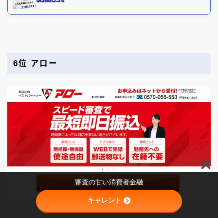
6位 アロー
Follow Me
審査の甘い消費者金融
キャレント
アローの公式サイト