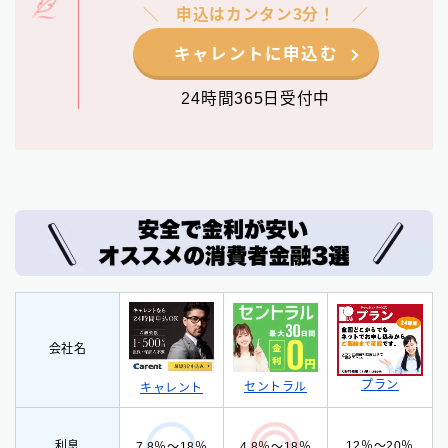
申込はカンタン3分！
キャレントに申込む
24時間365日受付中
会社名
プラン
セントラル
キャレント
利息
12％〜20％
7.8％〜18％
4.8％〜18％