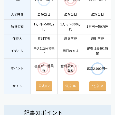
入金時間
最短当日
最短当日
最短当日
1万円〜500万
1万円〜300万
融資金額
1万円〜50万円
円
円
保証人
原則不要
原則不要
原則不要
申込は3分で完
審査は最短1時
イチオシ
初回の方は
了
間
審査が一番柔
金利最大30日
ポイント
返済2,000円〜
軟
無料
サイト
公式HP
公式HP
公式HP
記事のポイント