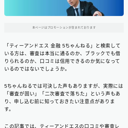
東京都の消費者金融
31
大阪府の消費者金融
本ページはプロモーションが含まれております
7
北海道地方の消費者金融
8
「ティーアンドエス 金融 5ちゃんねる」と検索して
いる方は、審査は本当に通るのか、ブラックでも借
関東地方の消費者金融
12
りられるのか、口コミは信用できるのか気になって
中部地方の消費者金融
9
いるのではないでしょうか。
近畿地方の消費者金融
28
5ちゃんねるでは可決した声もありますが、実際には
中国地方・四国地方の消費者金融
23
「審査が固い」「二次審査で落ちた」という声もあ
り、申し込む前に知っておきたい注意点がありま
九州地方の消費者金融
34
す。
中小消費者金融で借りる
12
この記事では、ティーアンドエスの口コミや審査レ