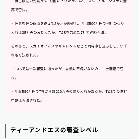
・自己破産の免責が3か月前に下りたが、AZ、T&S、アルコシステム全
部で否決。
・任意整理の返済を終えて2か月が経過し、年収500万円で他社の借り
入れは35万円のみだったが、T&Sを含めた7社で連続否決。
そのあと、スカイオフィスやキャレントなどで同時申し込みをし、いず
れも可決された。
・T&Sでは一次審査に通ったが、書類に不備がないのに二次審査で否
決。
・年収580万円で7社から計220万円の借り入れがあるが、T&Sでの増枠
。
申請は否決された
ティーアンドエスの審査レベル