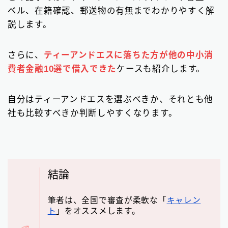
ビジネスローン
2
ベル、在籍確認、郵送物の有無までわかりやすく解
説します。
ファクタリング
75
個人間融資は要注意
22
さらに、
ティーアンドエスに落ちた方が他の中小消
費者金融10選で借入できた
ケースも紹介します。
後払い決済サービス
7
おまとめローン
6
自分はティーアンドエスを選ぶべきか、それとも他
社も比較すべきか判断しやすくなります。
大手消費者金融で借りる
3
結論
筆者は、全国で審査が柔軟な「
キャレン
ト
」をオススメします。