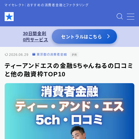
マイセレクト：おすすめの消費者金融とファクタリング
MENU
30日間金利
セントラルはこちら
0円サービス
お問い合わせ
2026.06.29
東京都の消費者金融
PR
プライバシーポリシー
ティーアンドエスの金融5ちゃんねるの口コミ
と他の融資枠TOP10
特定商取引法表記
運営者情報
あわせて読みたい
スーパーブラックでも借りれる5chの情報を
活用した借入術まとめ