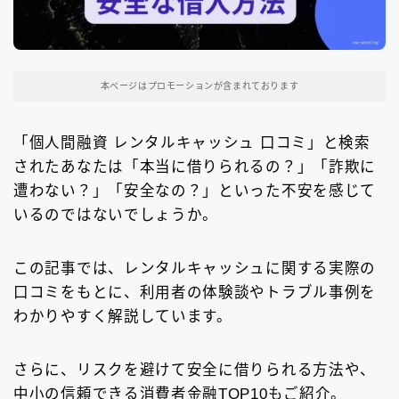
東京都の消費者金融
31
大阪府の消費者金融
本ページはプロモーションが含まれております
7
北海道地方の消費者金融
8
「個人間融資 レンタルキャッシュ 口コミ」と検索
されたあなたは「本当に借りられるの？」「詐欺に
関東地方の消費者金融
12
遭わない？」「安全なの？」といった不安を感じて
中部地方の消費者金融
9
いるのではないでしょうか。
近畿地方の消費者金融
28
この記事では、レンタルキャッシュに関する実際の
中国地方・四国地方の消費者金融
23
口コミをもとに、利用者の体験談やトラブル事例を
わかりやすく解説しています。
九州地方の消費者金融
34
中小消費者金融で借りる
さらに、リスクを避けて安全に借りられる方法や、
12
中小の信頼できる消費者金融TOP10もご紹介。