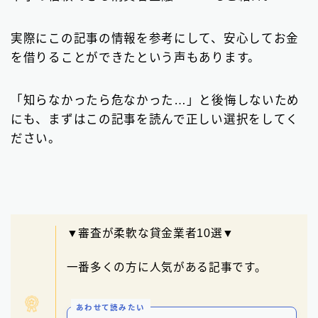
ビジネスローン
2
実際にこの記事の情報を参考にして、安心してお金
ファクタリング
75
を借りることができたという声もあります。
個人間融資は要注意
22
「知らなかったら危なかった…」と後悔しないため
後払い決済サービス
7
にも、まずはこの記事を読んで正しい選択をしてく
おまとめローン
6
ださい。
大手消費者金融で借りる
3
▼審査が柔軟な貸金業者10選▼
一番多くの方に人気がある記事です。
あわせて読みたい