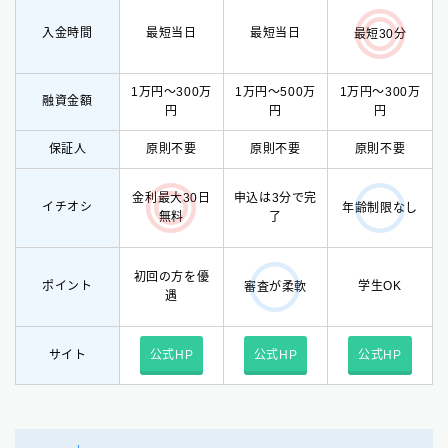
入金時間
最短当日
最短当日
最短30分
1万円〜300万
1万円〜500万
1万円〜300万
融資金額
円
円
円
保証人
原則不要
原則不要
原則不要
金利最大30日
申込は3分で完
イチオシ
年齢制限なし
無料
了
初回の方を優
ポイント
学生OK
審査が柔軟
遇
サイト
公式HP
公式HP
公式HP