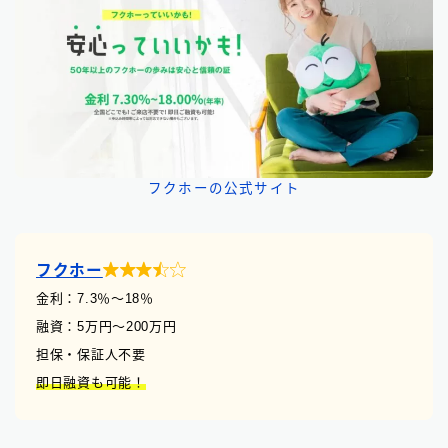
フクホーの公式サイト

フクホー
金利：7.3
％
〜18％
融資：5万円〜200万円
担保・保証人不要
即日融資も可能！