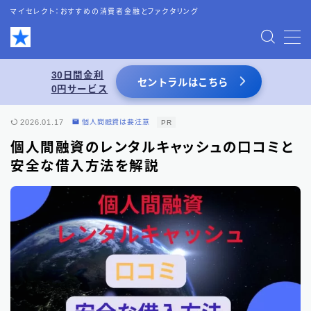
マイセレクト：おすすめの消費者金融とファクタリング
MENU
30日間金利
セントラルはこちら
0円サービス
お問い合わせ
2026.01.17
個人間融資は要注意
PR
プライバシーポリシー
個人間融資のレンタルキャッシュの口コミと
安全な借入方法を解説
特定商取引法表記
運営者情報
あわせて読みたい
スーパーブラックでも借りれる5chの情報を
活用した借入術まとめ