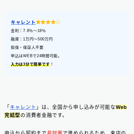

キャレント
金利：7.8
％
〜18％
融資：1万円〜500万円
担保・保証人不要
申込はWEBで24時間可能。
入力は3分で簡単です
！
「
キャレント
」は、全国から申し込みが可能な
Web
完結型
の消費者金融です。
申込から契約まで
非対面
で進められるため、来店の