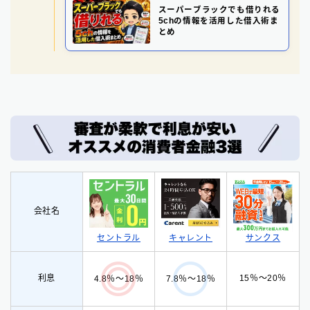
スーパーブラックでも借りれる
5chの情報を活用した借入術ま
とめ
会社名
セントラル
サンクス
キャレント
利息
15％〜20％
4.8％〜18％
7.8％〜18％