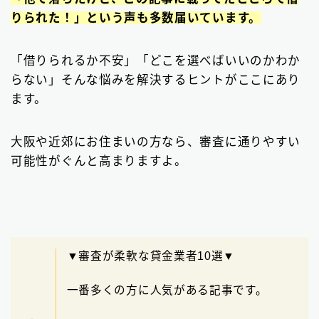
ビジネスローン
2
りられた！」という声も多数届いています。
ファクタリング
75
「借りられるか不安」「どこを選べばいいのかわか
個人間融資は要注意
22
らない」そんな悩みを解決するヒントがここにあり
ます。
後払い決済サービス
7
おまとめローン
6
大阪や近郊にお住まいの方なら、審査に通りやすい
可能性がぐんと高まりますよ。
大手消費者金融で借りる
3
▼審査が柔軟な貸金業者10選▼
一番多くの方に人気がある記事です。