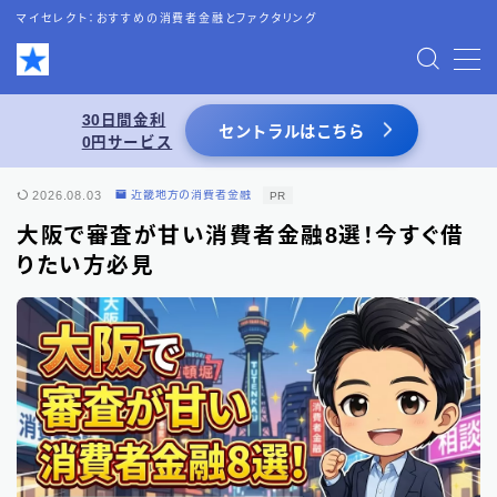
マイセレクト：おすすめの消費者金融とファクタリング
MENU
30日間金利
セントラルはこちら
0円サービス
お問い合わせ
2026.08.03
近畿地方の消費者金融
PR
プライバシーポリシー
大阪で審査が甘い消費者金融8選！今すぐ借
りたい方必見
特定商取引法表記
運営者情報
あわせて読みたい
スーパーブラックでも借りれる5chの情報を
活用した借入術まとめ