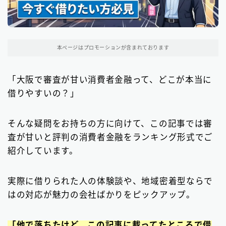
東京都の消費者金融
31
本ページはプロモーションが含まれております
大阪府の消費者金融
7
北海道地方の消費者金融
8
「大阪で審査が甘い消費者金融って、どこが本当に
借りやすいの？」
関東地方の消費者金融
12
中部地方の消費者金融
9
そんな疑問をお持ちの方に向けて、この記事では審
査が甘いと評判の消費者金融をランキング形式でご
近畿地方の消費者金融
28
紹介しています。
中国地方・四国地方の消費者金融
23
実際に借りられた人の体験談や、地域密着型ならで
九州地方の消費者金融
34
はの対応が魅力の会社ばかりをピックアップ。
中小消費者金融で借りる
12
「他で落ちたけど、この記事に載ってたところで借