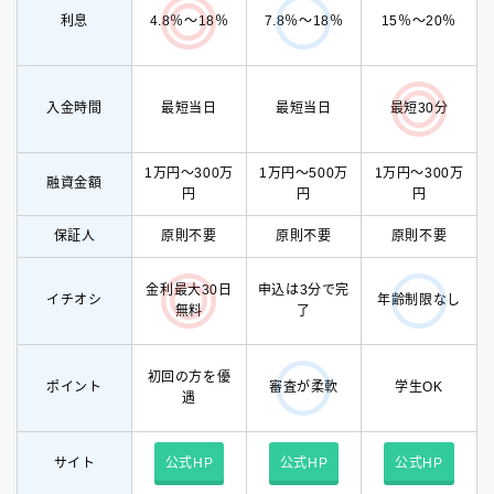
利息
15％〜20％
4.8％〜18％
7.8％〜18％
入金時間
最短当日
最短当日
最短30分
1万円〜300万
1万円〜500万
1万円〜300万
融資金額
円
円
円
保証人
原則不要
原則不要
原則不要
金利最大30日
申込は3分で完
イチオシ
年齢制限なし
無料
了
初回の方を優
ポイント
学生OK
審査が柔軟
遇
サイト
公式HP
公式HP
公式HP