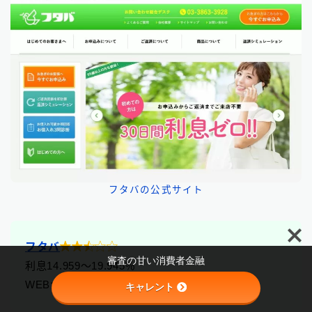
フタバの公式サイト
Follow Me

フタバ
審査の甘い消費者金融
利息14.959〜19.945％
WEBから24時間受付可能
キャレント