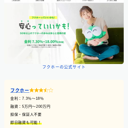
フクホーの公式サイト

フクホー
金利：7.3
％
〜18％
融資：5万円〜200万円
担保・保証人不要
即日融資も可能！