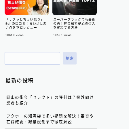
「サクッとちょい借り」
スーパーブラックでも最後
5chの口コミ！良い点と悪
の砦！神金融で安心の借入
い点を正直レビュー
を実現する方法
10610
views
10526
views
検索
最新の投稿
岡山の街金「セレクト」の評判は？県外向け
業者も紹介
フクホーの知恵袋で多い疑問を解決！審査や
在籍確認・総量規制まで徹底解説