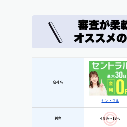
会社名
セントラル
利息
4.8％〜18％