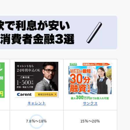
キャレント
サンクス
15％〜20％
7.8％〜18％