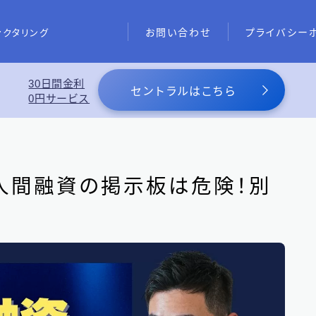
お問い合わせ
プライバシー
ァクタリング
30日間金利
あわせて読みたい
セントラルはこちら
0円サービス
スーパーブラックでも借りれる5
め
人間融資の掲示板は危険！別
東京都の消費者金融
31
大阪府の消費者金融
7
北海道地方の消費者金融
8
関東地方の消費者金融
12