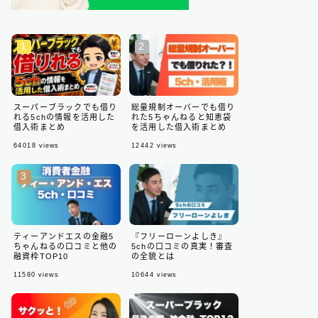
スーパーブラックでも借り
総量規制オーバーでも借り
れる5chの情報を活用した
れた5ちゃんねると知恵袋
借入術まとめ
を活用した借入術まとめ
64018
views
12442
views
ティーアンドエスの金融5
『フリーローンよしき』
ちゃんねるの口コミと他の
5chの口コミの真実！審査
融資枠TOP10
の全貌とは
11580
views
10644
views