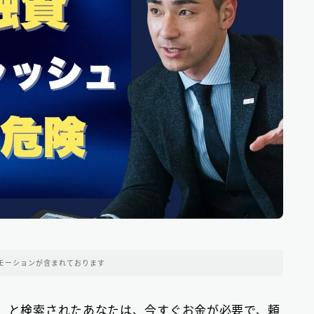
中部地方の消費者金融
9
近畿地方の消費者金融
28
中国地方・四国地方の消費者金融
23
九州地方の消費者金融
34
中小消費者金融で借りる
12
ビジネスローン
2
ファクタリング
75
モーションが含まれております
個人間融資は要注意
22
後払い決済サービス
7
板」と検索されたあなたは、今すぐお金が必要で、頼