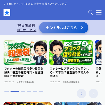
マイセレクト：おすすめの消費者金融とファクタリング
MENU
30日間金利
セントラルはこちら
0円サービス
お問い合わせ
プライバシーポリシー
特定商取引法表記
フクホーの知恵袋で多い疑問を
フクホーはブラックでも借りれ
消費者
運営者情報
解決！審査や在籍確認・総量規
るって本当？審査落ちする人の
厳しく
制まで徹底解説
共通点
法
2026.07.26
2026.07.18
2026.06.2
大阪府の消費者金融
大阪府の消費者金融
あわせて読みたい
スーパーブラックでも借りれる5chの情報を
活用した借入術まとめ