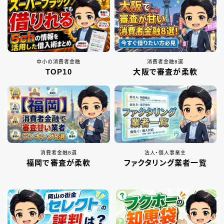
東京都の消費者金融
31
大阪府の消費者金融
7
中小の消費者金融
消費者金融8選
TOP10
大阪で審査が柔軟
北海道地方の消費者金融
8
関東地方の消費者金融
12
中部地方の消費者金融
9
近畿地方の消費者金融
28
消費者金融8選
法人・個人事業主
中国地方・四国地方の消費者金融
23
福岡で審査が柔軟
ファクタリング業者一覧
九州地方の消費者金融
34
中小消費者金融で借りる
12