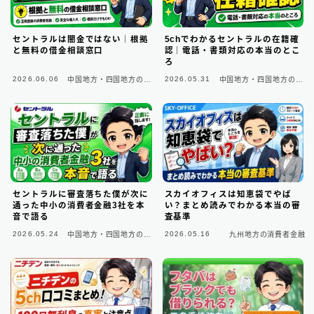
セントラルは闇金ではない｜根拠
5chでわかるセントラルの在籍確
と無料の借金相談窓口
認｜電話・書類対応の本当のとこ
ろ
2026.06.06
2026.05.31
中国地方・四国地方の消
中国地方・四国地方の消
費者金融
費者金融
セントラルに審査落ちた僕が次に
スカイオフィスは知恵袋でやば
通った中小の消費者金融3社を本
い？まとめ読みでわかる本当の審
音で語る
査基準
2026.05.24
2026.05.16
中国地方・四国地方の消
九州地方の消費者金融
費者金融