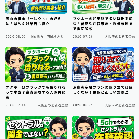
ビジネスローン
2
ファクタリング
75
岡山の街金「セレクト」の評判
フクホーの知恵袋で多い疑問を解
は？県外向け業者も紹介
決！審査や在籍確認・総量規制ま
で徹底解説
個人間融資は要注意
22
2026.08.03
2026.07.26
中国地方・四国地方の消
大阪府の消費者金融
費者金融
後払い決済サービス
7
おまとめローン
6
大手消費者金融で借りる
3
フクホーはブラックでも借りれる
消費者金融プランの取り立ては厳
って本当？審査落ちする人の共通
しくない！催促と正しい対処法
点
2026.07.18
2026.06.21
大阪府の消費者金融
大阪府の消費者金融