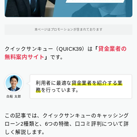
東京都の消費者金融
31
大阪府の消費者金融
本ページはプロモーションが含まれております
7
北海道地方の消費者金融
8
貸金業者の
クイックサンキュー（QUICK39）は
「
無料案内サイト
」
です。
関東地方の消費者金融
12
中部地方の消費者金融
9
利用者に最適な
貸金業者を紹介する業
近畿地方の消費者金融
28
務
を行っています。
白船 太郎
中国地方・四国地方の消費者金融
23
九州地方の消費者金融
34
この記事では、クイックサンキューのキャッシング
ローン2種類と、6つの特徴、口コミ評判について詳
中小消費者金融で借りる
12
しく解説します。