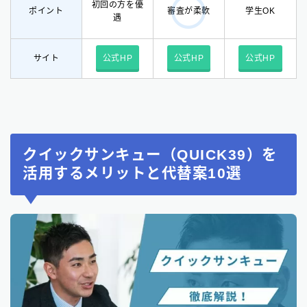
初回の方を優
ポイント
学生OK
審査が柔軟
遇
サイト
公式HP
公式HP
公式HP
クイックサンキュー（QUICK39）を
活用するメリットと代替案10選