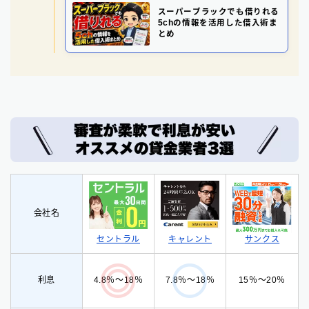
スーパーブラックでも借りれる
5chの情報を活用した借入術ま
とめ
会社名
セントラル
サンクス
キャレント
利息
15％〜20％
4.8％〜18％
7.8％〜18％