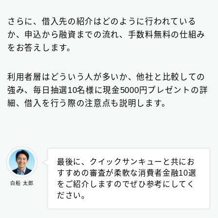
ビジネスローン
2
さらに、借入先の紹介はどのように行われている
ファクタリング
75
か、申込から融資までの流れ、手数料無料の仕組み
をお答えします。
個人間融資は要注意
22
後払い決済サービス
7
利用者層はどういう人が多いか、他社と比較しての
強み、毎日抽選10名様に現金5000円プレゼントの詳
おまとめローン
6
細、借入を行う際の注意点も説明します。
大手消費者金融で借りる
3
最後に、クイックサンキューと共にお
すすめの審査が柔軟な消費者金融10選
をご紹介しますのでぜひ参考にしてく
白船 太郎
ださい。