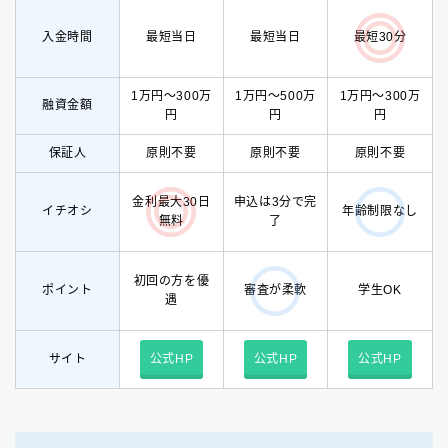
入金時間
最短当日
最短当日
最短30分
1万円〜300万
1万円〜500万
1万円〜300万
融資金額
円
円
円
保証人
原則不要
原則不要
原則不要
金利最大30日
申込は3分で完
イチオシ
年齢制限なし
無料
了
初回の方を優
ポイント
学生OK
審査が柔軟
遇
サイト
公式HP
公式HP
公式HP