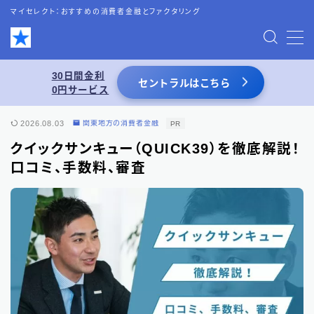
マイセレクト：おすすめの消費者金融とファクタリング
MENU
30日間金利
セントラルはこちら
0円サービス
お問い合わせ
2026.08.03
関東地方の消費者金融
PR
プライバシーポリシー
クイックサンキュー（QUICK39）を徹底解説！
口コミ、手数料、審査
特定商取引法表記
運営者情報
あわせて読みたい
スーパーブラックでも借りれる5chの情報を
活用した借入術まとめ