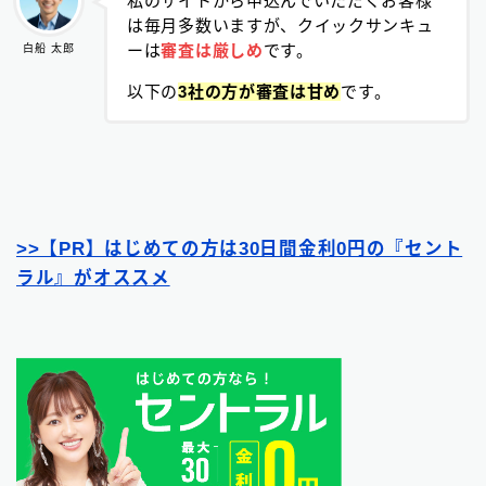
私のサイトから申込んでいただくお客様
は毎月多数いますが、クイックサンキュ
ーは
審査は厳しめ
です。
白船 太郎
以下の
3社の方が審査は甘め
です。
>>【PR】はじめての方は30日間金利0円の『セント
ラル』がオススメ