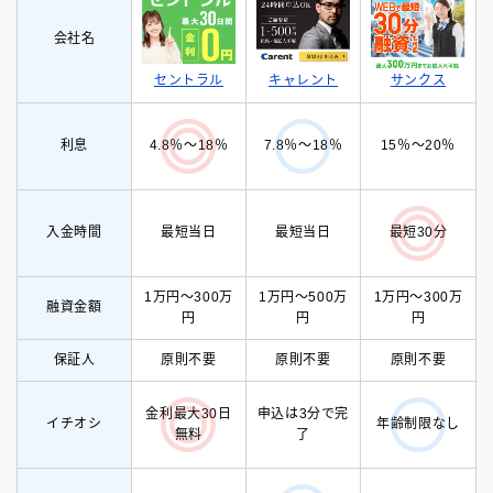
会社名
セントラル
サンクス
キャレント
利息
15％〜20％
4.8％〜18％
7.8％〜18％
入金時間
最短当日
最短当日
最短30分
1万円〜300万
1万円〜500万
1万円〜300万
融資金額
円
円
円
保証人
原則不要
原則不要
原則不要
金利最大30日
申込は3分で完
イチオシ
年齢制限なし
無料
了