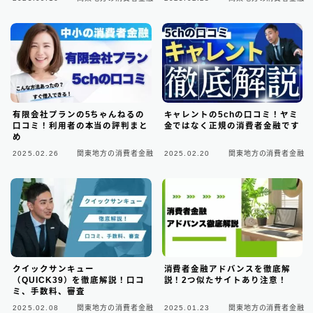
ビジネスローン
2
ファクタリング
75
個人間融資は要注意
22
後払い決済サービス
7
有限会社プランの5ちゃんねるの
キャレントの5chの口コミ！ヤミ
口コミ！利用者の本当の評判まと
金ではなく正規の消費者金融です
おまとめローン
6
め
2025.02.26
関東地方の消費者金融
2025.02.20
関東地方の消費者金融
大手消費者金融で借りる
3
クイックサンキュー
消費者金融アドバンスを徹底解
（QUICK39）を徹底解説！口コ
説！2つ似たサイトあり注意！
ミ、手数料、審査
2025.02.08
関東地方の消費者金融
2025.01.23
関東地方の消費者金融