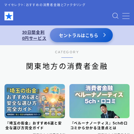
マイセレクト：おすすめの消費者金融とファクタリング
MENU
30日間金利
セントラルはこちら
0円サービス
お問い合わせ
CATEGORY
プライバシーポリシー
関東地方の消費者金融
特定商取引法表記
運営者情報
あわせて読みたい
スーパーブラックでも借りれる5chの情報を
『埼玉の街金』おすすめ6選と安
『ベルーナノーティス』5chの口
活用した借入術まとめ
全な選び方完全ガイド
コミから分かる注意点とは