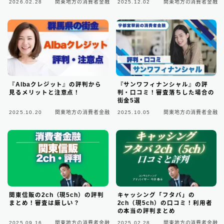
2026.02.28
関東地方の消費者金融
2025.12.02
関東地方の消費者金融
東京都の消費者金融
31
大阪府の消費者金融
7
北海道地方の消費者金融
8
『Albaクレジット』の評判から
『サンワフィナンシャル』の評
見るメリットと注意点！
判・口コミ！審査落ちした場合の
関東地方の消費者金融
12
街金5選
2025.10.20
関東地方の消費者金融
2025.10.05
関東地方の消費者金融
中部地方の消費者金融
9
近畿地方の消費者金融
28
中国地方・四国地方の消費者金融
23
九州地方の消費者金融
34
関東信販の2ch（現5ch）の評判
キャッシング「フタバ」の
まとめ！審査は厳しい？
2ch（現5ch）の口コミ！利用者
中小消費者金融で借りる
12
の本当の評判まとめ
2025.09.16
関東地方の消費者金融
2025.02.28
関東地方の消費者金融