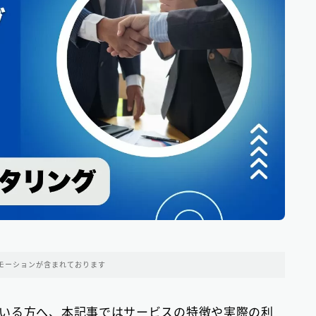
中部地方の消費者金融
9
近畿地方の消費者金融
28
中国地方・四国地方の消費者金融
23
九州地方の消費者金融
34
中小消費者金融で借りる
12
ビジネスローン
2
ファクタリング
75
モーションが含まれております
個人間融資は要注意
22
後払い決済サービス
7
いる方へ、本記事ではサービスの特徴や実際の利