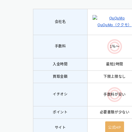
会社名
QuQuMo（ククモ）
手数料
1％〜
入金時間
最短2時間
買取金額
下限上限なし
イチオシ
手数料が安い
ポイント
必要書類が少ない
サイト
公式HP