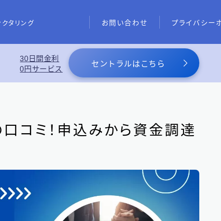
お問い合わせ
プライバシー
ァクタリング
30日間金利
あわせて読みたい
セントラルはこちら
0円サービス
スーパーブラックでも借りれる5
め
の口コミ！申込みから資金調達
東京都の消費者金融
31
大阪府の消費者金融
7
北海道地方の消費者金融
8
関東地方の消費者金融
12