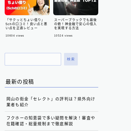
「サクッとちょい借り」
スーパーブラックでも最後
5chの口コミ！良い点と悪
の砦！神金融で安心の借入
い点を正直レビュー
を実現する方法
10604
views
10524
views
検索
最新の投稿
岡山の街金「セレクト」の評判は？県外向け
業者も紹介
フクホーの知恵袋で多い疑問を解決！審査や
在籍確認・総量規制まで徹底解説