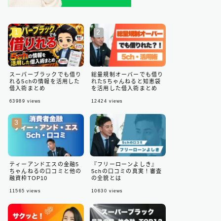
スーパーブラックでも借り
総量規制オーバーでも借り
れる5chの情報を活用した
れた5ちゃんねると知恵袋
借入術まとめ
を活用した借入術まとめ
63989
views
12424
views
ティーアンドエスの金融5
『フリーローンよしき』
ちゃんねるの口コミと他の
5chの口コミの真実！審査
融資枠TOP10
の全貌とは
11565
views
10630
views