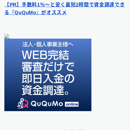
【PR】手数料1％〜と安く最短2時間で資金調達でき
る『QuQuMo』がオススメ