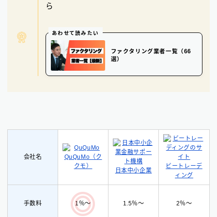
ら
あわせて読みたい
ファクタリング業者一覧（66
選）
会社名
QuQuMo（ク
クモ）
ビートレーデ
日本中小企業
ィング
手数料
1.5％〜
2％〜
1％〜