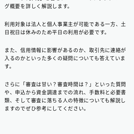
ビジネスローン
2
グ概要を詳しく解説します。
ファクタリング
75
利用対象は法人と個人事業主が可能である一方、土
個人間融資は要注意
22
日祝日は休みのため平日の利用が必要です。
後払い決済サービス
7
また、信用情報に影響があるのか、取引先に連絡が
おまとめローン
6
入るのかといった多くの疑問についても答えていま
す。
大手消費者金融で借りる
3
さらに「審査は甘い？審査時間は？」といった質問
や、申込から資金調達までの流れ、手数料と必要書
類、そして審査に落ちる人の特徴についても解説し
ますのでぜひ参考にしてください。