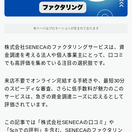
東京都の消費者金融
31
大阪府の消費者金融
本ページはプロモーションが含まれております
7
北海道地方の消費者金融
8
株式会社SENECAのファクタリングサービスは、資
金調達を考える法人や個人事業主にとって、口コミ
関東地方の消費者金融
12
でも高評価を集めている注目の選択肢です。
中部地方の消費者金融
9
来店不要でオンライン完結する手続きや、最短30分
近畿地方の消費者金融
28
のスピーディな審査、さらに低手数料が魅力のこの
中国地方・四国地方の消費者金融
23
サービスは、急ぎの資金調達ニーズに応えるとして
評価されています。
九州地方の消費者金融
34
中小消費者金融で借りる
この記事では「株式会社SENECAの口コミ」や
12
「5chでの評判」を含む、SENECAのファクタリン