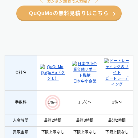
カンタン30秒で入力完了
QuQuMoの無料見積りはこちら
会社名
QuQuMo（ク
クモ）
ビートレーデ
日本中小企業
ィング
手数料
1.5％〜
2％〜
1％〜
入金時間
最短2時間
最短3時間
最短2時間
買取金額
下限上限なし
下限上限なし
下限上限なし