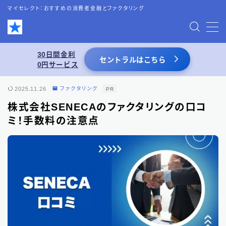
マイセレクト：おすすめの消費者金融とファクタリング
MENU
30日間金利
セントラルはこちら
0円サービス
お問い合わせ
2025.11.26
ファクタリング
PR
プライバシーポリシー
株式会社SENECAのファクタリングの口コ
ミ！手数料の注意点
特定商取引法表記
運営者情報
あわせて読みたい
スーパーブラックでも借りれる5chの情報を
活用した借入術まとめ