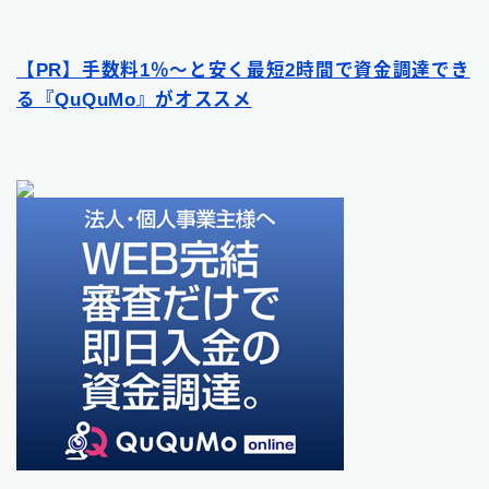
【PR】手数料1％〜と安く最短2時間で資金調達でき
る『QuQuMo』がオススメ