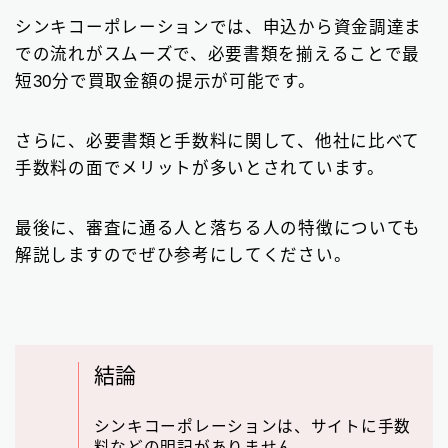
ビジネスローン
2
シンキコーポレーションでは、申込から資金調達ま
での流れがスムーズで、必要書類を揃えることで最
ファクタリング
75
短30分で買取金額の提示が可能です。
個人間融資は要注意
22
さらに、必要書類と手数料に関して、他社に比べて
後払い決済サービス
7
手数料の面でメリットが多いとされています。
おまとめローン
6
最後に、審査に通る人と落ちる人の特徴についても
大手消費者金融で借りる
3
解説しますのでぜひ参考にしてください。
結論
シンキコーポレーションは、サイトに手数
料などの明記がありません。