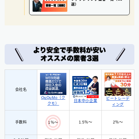
選）
会社名
QuQuMo（ク
ビートレーデ
日本中小企業
クモ）
ィング
手数料
1.5％〜
2％〜
1％〜