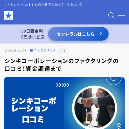
マイセレクト：おすすめの消費者金融とファクタリング
MENU
30日間金利
セントラルはこちら
0円サービス
お問い合わせ
2025.11.26
ファクタリング
PR
プライバシーポリシー
シンキコーポレーションのファクタリングの
口コミ！資金調達まで
特定商取引法表記
運営者情報
あわせて読みたい
スーパーブラックでも借りれる5chの情報を
活用した借入術まとめ