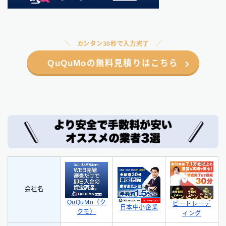
カンタン30秒で入力完了
QuQuMoの無料見積りはこちら
会社名
QuQuMo（ク
ビートレーデ
日本中小企業
クモ）
ィング