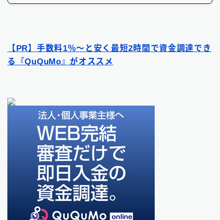
【PR】手数料1％〜と安く最短2時間で資金調達でき
る『QuQuMo』がオススメ