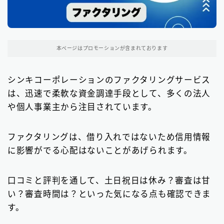
東京都の消費者金融
31
大阪府の消費者金融
本ページはプロモーションが含まれております
7
北海道地方の消費者金融
8
シンキコーポレーションのファクタリングサービス
は、迅速で柔軟な資金調達手段として、多くの法人
関東地方の消費者金融
12
や個人事業主から注目されています。
中部地方の消費者金融
9
ファクタリングは、借り入れではないため信用情報
近畿地方の消費者金融
28
に影響がでる心配はないことがあげられます。
中国地方・四国地方の消費者金融
23
口コミと評判を通して、土日祝日は休み？審査は甘
九州地方の消費者金融
34
い？審査時間は？といった気になる点も確認できま
中小消費者金融で借りる
す。
12