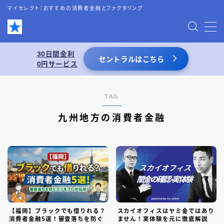
マイセレクト：おすすめの消費者金融とファクタリング
MENU
30日間金利
セントラルはこちら
0円サービス
お問い合わせ
プライバシーポリシー
TAG
九州地方の消費者金融
特定商取引法表記
運営者情報
あわせて読みたい
スーパーブラックでも借りれる5chの情報を
【福岡】ブラックでも借りれる？
スカイオフィスはヤミ金ではあり
活用した借入術まとめ
消費者金融5選！審査落ちを防ぐ
ません！実体験を元に徹底解説