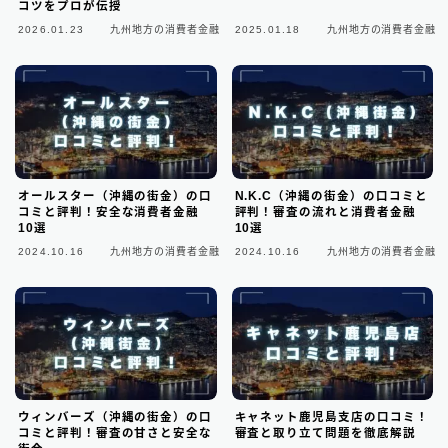
コツをプロが伝授
2026.01.23
九州地方の消費者金融
2025.01.18
九州地方の消費者金融
東京都の消費者金融
31
大阪府の消費者金融
7
北海道地方の消費者金融
8
関東地方の消費者金融
12
オールスター（沖縄の街金）の口
N.K.C（沖縄の街金）の口コミと
コミと評判！安全な消費者金融
評判！審査の流れと消費者金融
10選
10選
中部地方の消費者金融
9
2024.10.16
九州地方の消費者金融
2024.10.16
九州地方の消費者金融
近畿地方の消費者金融
28
中国地方・四国地方の消費者金融
23
九州地方の消費者金融
34
中小消費者金融で借りる
12
ウィンバーズ（沖縄の街金）の口
キャネット鹿児島支店の口コミ！
コミと評判！審査の甘さと安全な
審査と取り立て問題を徹底解説