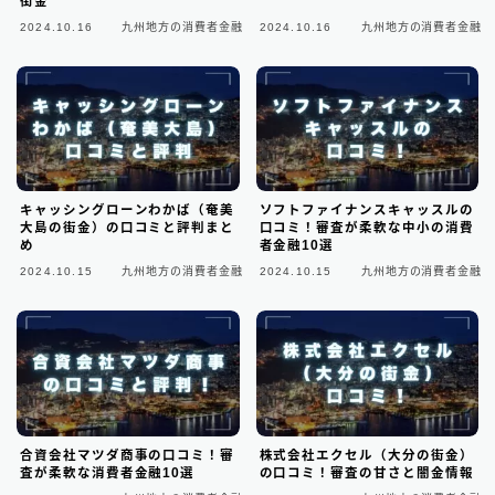
街金
ビジネスローン
2
2024.10.16
九州地方の消費者金融
2024.10.16
九州地方の消費者金融
ファクタリング
75
個人間融資は要注意
22
後払い決済サービス
7
おまとめローン
6
キャッシングローンわかば（奄美
ソフトファイナンスキャッスルの
大島の街金）の口コミと評判まと
口コミ！審査が柔軟な中小の消費
め
者金融10選
大手消費者金融で借りる
3
2024.10.15
九州地方の消費者金融
2024.10.15
九州地方の消費者金融
合資会社マツダ商事の口コミ！審
株式会社エクセル（大分の街金）
査が柔軟な消費者金融10選
の口コミ！審査の甘さと闇金情報