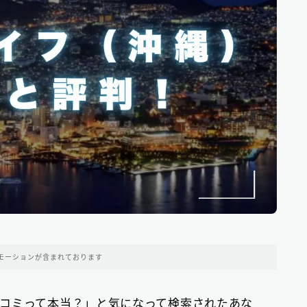
中部地方の消費者金融
9
近畿地方の消費者金融
28
中国地方・四国地方の消費者金融
23
九州地方の消費者金融
34
中小消費者金融で借りる
12
ビジネスローン
2
ファクタリング
75
モーションが含まれております
個人間融資は要注意
22
後払い決済サービス
7
コミって本当？」と気になって検索されたあな