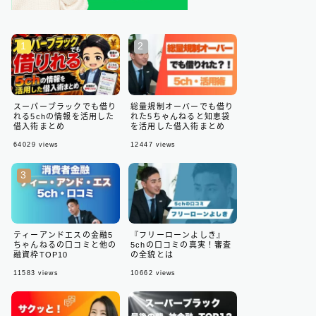
スーパーブラックでも借り
総量規制オーバーでも借り
れる5chの情報を活用した
れた5ちゃんねると知恵袋
借入術まとめ
を活用した借入術まとめ
64029
views
12447
views
ティーアンドエスの金融5
『フリーローンよしき』
ちゃんねるの口コミと他の
5chの口コミの真実！審査
融資枠TOP10
の全貌とは
11583
views
10662
views