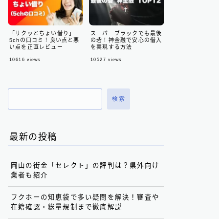
「サクッとちょい借り」
スーパーブラックでも最後
5chの口コミ！良い点と悪
の砦！神金融で安心の借入
い点を正直レビュー
を実現する方法
10616
views
10527
views
検索
最新の投稿
岡山の街金「セレクト」の評判は？県外向け
業者も紹介
フクホーの知恵袋で多い疑問を解決！審査や
在籍確認・総量規制まで徹底解説