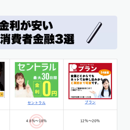
プラン
セントラル
12％〜20％
4.8％〜18％