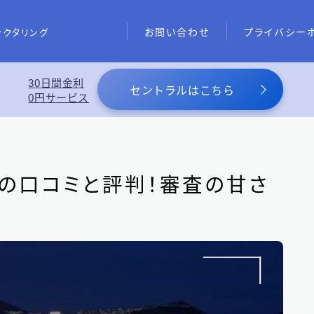
お問い合わせ
プライバシー
ァクタリング
30日間金利
あわせて読みたい
セントラルはこちら
0円サービス
スーパーブラックでも借りれる5
め
）の口コミと評判！審査の甘さ
東京都の消費者金融
31
大阪府の消費者金融
7
北海道地方の消費者金融
8
関東地方の消費者金融
12