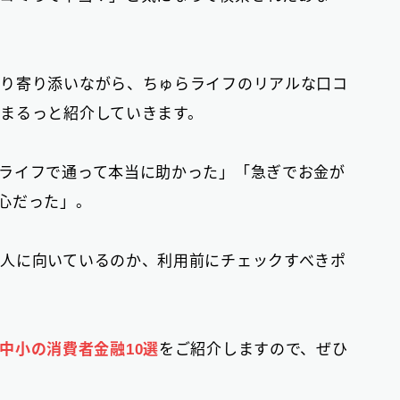
おまとめローン
6
大手消費者金融で借りる
かり寄り添いながら、ちゅらライフのリアルな口コ
3
まるっと紹介していきます。
ライフで通って本当に助かった」「急ぎでお金が
心だった」。
人に向いているのか、利用前にチェックすべきポ
中小の消費者金融10選
をご紹介しますので、ぜひ