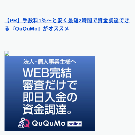
【PR】手数料1％〜と安く最短2時間で資金調達でき
る『QuQuMo』がオススメ