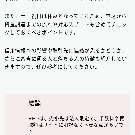
ビジネスローン
2
また、土日祝日は休みとなっているため、申込から
ファクタリング
75
資金調達までの流れや対応スピードも含めてチェッ
個人間融資は要注意
22
クしておくべきポイントです。
後払い決済サービス
7
信用情報への影響や取引先に連絡が入るかどうか、
おまとめローン
6
さらに審査に通る人と落ちる人の特徴も紹介してい
きますので、ぜひ参考にしてください。
大手消費者金融で借りる
3
結論
RFDは、売掛先は法人限定で、手数料や買
取額はサイトに明記なく不安な点が多いで
す。