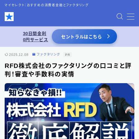
マイセレクト：おすすめの消費者金融とファクタリング
MENU
30日間金利
セントラルはこちら
0円サービス
お問い合わせ
2025.12.08
ファクタリング
PR
プライバシーポリシー
RFD株式会社のファクタリングの口コミと評
判！審査や手数料の実情
特定商取引法表記
運営者情報
あわせて読みたい
スーパーブラックでも借りれる5chの情報を
活用した借入術まとめ