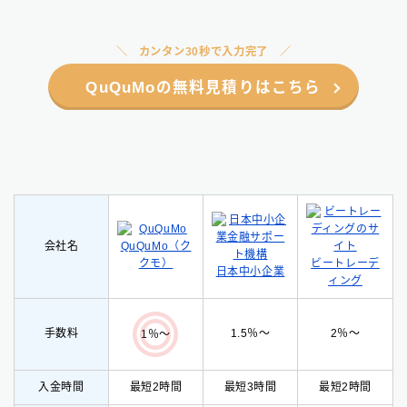
カンタン30秒で入力完了
QuQuMoの無料見積りはこちら
会社名
QuQuMo（ク
クモ）
ビートレーデ
Follow Me
日本中小企業
ィング
手数料
1.5％〜
2％〜
1％〜
入金時間
最短2時間
最短3時間
最短2時間