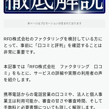
東京都の消費者金融
31
大阪府の消費者金融
本ページはプロモーションが含まれております
7
北海道地方の消費者金融
8
RFD株式会社のファクタリングを検討している方に
とって、事前に「口コミと評判」を確認することは
関東地方の消費者金融
12
非常に重要です。
中部地方の消費者金融
9
本記事では「RFD株式会社 ファクタリング 口コ
近畿地方の消費者金融
28
ミ」をもとに、サービスの詳細や実際の利用者の声
中国地方・四国地方の消費者金融
23
を紹介します。
九州地方の消費者金融
34
携帯電話からの電話営業の口コミや、法人と個人事
中小消費者金融で借りる
業主は利用可能か、審査の甘さや審査時間、そして
12
手数料と必要書類についても詳しく解説します。