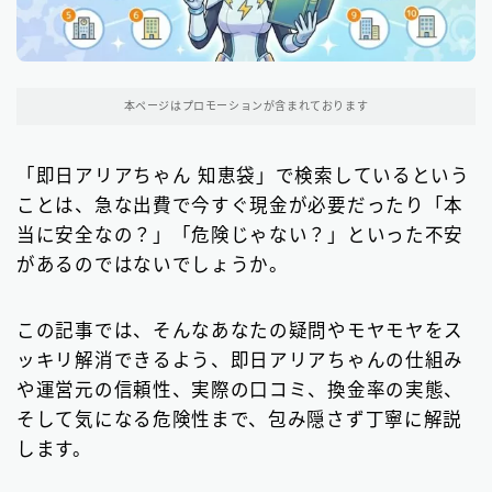
東京都の消費者金融
31
大阪府の消費者金融
本ページはプロモーションが含まれております
7
北海道地方の消費者金融
8
「即日アリアちゃん 知恵袋」で検索しているという
ことは、急な出費で今すぐ現金が必要だったり「本
関東地方の消費者金融
12
当に安全なの？」「危険じゃない？」といった不安
中部地方の消費者金融
9
があるのではないでしょうか。
近畿地方の消費者金融
28
この記事では、そんなあなたの疑問やモヤモヤをス
中国地方・四国地方の消費者金融
23
ッキリ解消できるよう、即日アリアちゃんの仕組み
や運営元の信頼性、実際の口コミ、換金率の実態、
九州地方の消費者金融
34
そして気になる危険性まで、包み隠さず丁寧に解説
します。
中小消費者金融で借りる
12