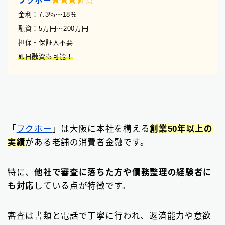
フクホー
金利：7.3
％
〜18％
融資：5万円〜200万円
担保・保証人不要
即日融資も可能！
「
フクホー
」は大阪に本社を構える
創業50年以上の
実績
がある老舗の消費者金融です。
特に、
他社で審査に落ちた方や債務整理の経験者に
も対応
している点が特徴です。
審査は書類と電話で丁寧に行われ、返済能力や意欲