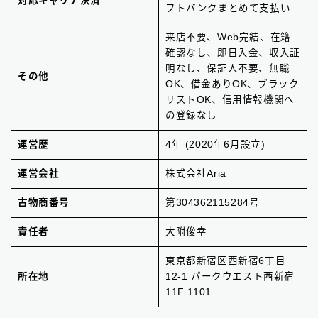
対応キャリア決済
フトバンクまとめて支払い
来店不要、Web完結、在籍
確認なし、即日入金、収入証
明なし、保証人不要、無職
その他
OK、借金ありOK、ブラック
リストOK、信用情報機関へ
の登録なし
運営歴
4年 (2020年6月設立)
運営会社
株式会社Aria
古物商番号
第304362115284号
責任者
大附俊幸
東京都新宿区西新宿6丁目
所在地
12-1 パークウエスト西新宿
11F 1101