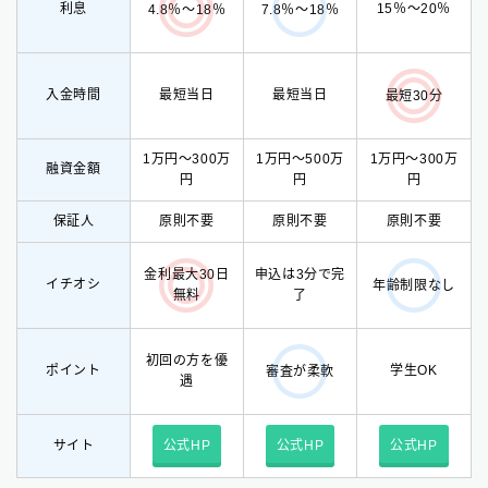
利息
15％〜20％
4.8％〜18％
7.8％〜18％
入金時間
最短当日
最短当日
最短30分
1万円〜300万
1万円〜500万
1万円〜300万
融資金額
円
円
円
保証人
原則不要
原則不要
原則不要
金利最大30日
申込は3分で完
イチオシ
年齢制限なし
無料
了
初回の方を優
ポイント
学生OK
審査が柔軟
遇
サイト
公式HP
公式HP
公式HP