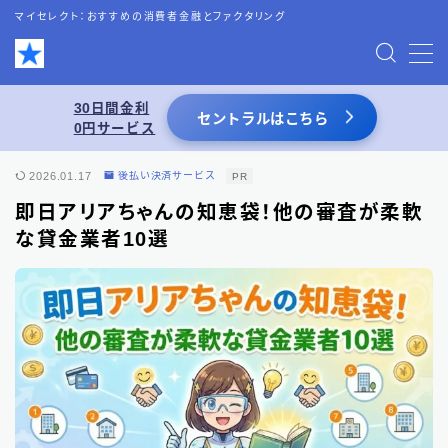
マイセレクト：おすすめの消費者金融とファクタリング
MENU
30日間金利
セントラルはこちら
0円サービス
お問い合わせ
2026.01.17
後払い決済サービス
PR
プライバシーポリシー
即日アリアちゃんの知恵袋！他の審査が柔軟
な貸金業者10選
特定商取引法表記
運営者情報
あわせて読みたい
スーパーブラックでも借りれる5chの情報を
活用した借入術まとめ