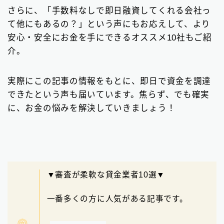
ビジネスローン
2
さらに、「手数料なしで即日融資してくれる会社っ
て他にもあるの？」という声にもお応えして、より
ファクタリング
75
安心・安全にお金を手にできるオススメ10社もご紹
個人間融資は要注意
介。
22
後払い決済サービス
7
実際にこの記事の情報をもとに、即日で資金を調達
できたという声も届いています。焦らず、でも確実
おまとめローン
6
に、お金の悩みを解決していきましょう！
大手消費者金融で借りる
3
▼審査が柔軟な貸金業者10選▼
一番多くの方に人気がある記事です。