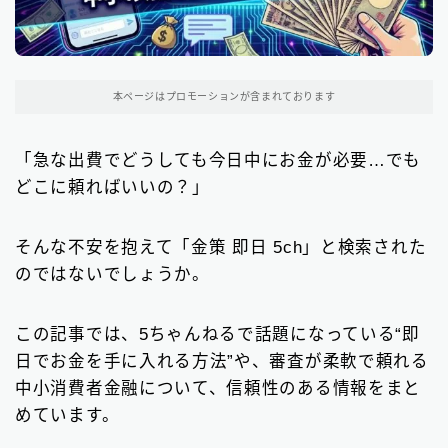
東京都の消費者金融
31
大阪府の消費者金融
本ページはプロモーションが含まれております
7
北海道地方の消費者金融
8
「急な出費でどうしても今日中にお金が必要…でも
どこに頼ればいいの？」
関東地方の消費者金融
12
中部地方の消費者金融
9
そんな不安を抱えて「金策 即日 5ch」と検索された
のではないでしょうか。
近畿地方の消費者金融
28
中国地方・四国地方の消費者金融
23
この記事では、5ちゃんねるで話題になっている“即
日でお金を手に入れる方法”や、審査が柔軟で頼れる
九州地方の消費者金融
34
中小消費者金融について、信頼性のある情報をまと
中小消費者金融で借りる
めています。
12