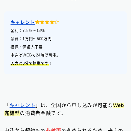

キャレント
金利：7.8
％
〜18％
融資：1万円〜500万円
担保・保証人不要
申込はWEBで24時間可能。
入力は3分で簡単です
！
「
キャレント
」は、全国から申し込みが可能な
Web
完結型
の消費者金融です。
申込から契約まで
非対面
で進められるため、来店の