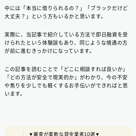
ビジネスローン
2
中には「本当に借りられるの？」「ブラックだけど
大丈夫？」という方もいるかと思います。
ファクタリング
75
個人間融資は要注意
22
実際に、当記事で紹介している方法で即日融資を受
けられたという体験談もあり、同じような境遇の方
後払い決済サービス
7
が前に進むきっかけになっています。
おまとめローン
6
この記事を読むことで「どこに相談すれば良いか」
大手消費者金融で借りる
3
「どの方法が安全で現実的か」がわかり、今の不安
や焦りを少しでも軽くするお手伝いができればと思
います。
▼審査が柔軟な貸金業者10選▼