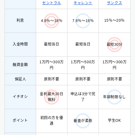
セントラル
サンクス
キャレント
利息
15％〜20％
4.8％〜18％
7.8％〜18％
入金時間
最短当日
最短当日
最短30分
1万円〜300万
1万円〜500万
1万円〜300万
融資金額
円
円
円
保証人
原則不要
原則不要
原則不要
金利最大30日
申込は3分で完
イチオシ
年齢制限なし
無料
了
初回の方を優
ポイント
学生OK
審査が柔軟
遇