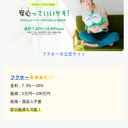
フクホーの公式サイト

フクホー
金利：7.3
％
〜18％
融資：5万円〜200万円
担保・保証人不要
即日融資も可能！