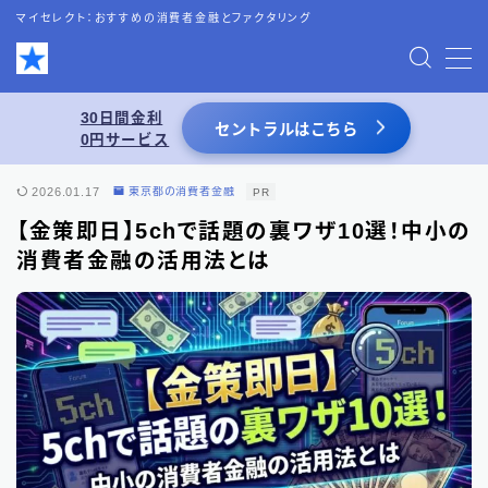
マイセレクト：おすすめの消費者金融とファクタリング
MENU
30日間金利
セントラルはこちら
0円サービス
お問い合わせ
2026.01.17
東京都の消費者金融
PR
プライバシーポリシー
【金策即日】5chで話題の裏ワザ10選！中小の
消費者金融の活用法とは
特定商取引法表記
運営者情報
あわせて読みたい
スーパーブラックでも借りれる5chの情報を
活用した借入術まとめ