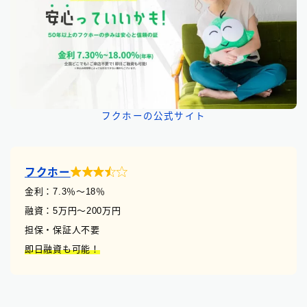
フクホーの公式サイト

フクホー
金利：7.3
％
〜18％
融資：5万円〜200万円
担保・保証人不要
即日融資も可能！