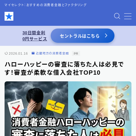
マイセレクト：おすすめの消費者金融とファクタリング
MENU
30日間金利
セントラルはこちら
0円サービス
お問い合わせ
2026.01.16
近畿地方の消費者金融
PR
プライバシーポリシー
ハローハッピーの審査に落ちた人は必見で
す！審査が柔軟な借入会社TOP10
特定商取引法表記
運営者情報
あわせて読みたい
スーパーブラックでも借りれる5chの情報を
活用した借入術まとめ