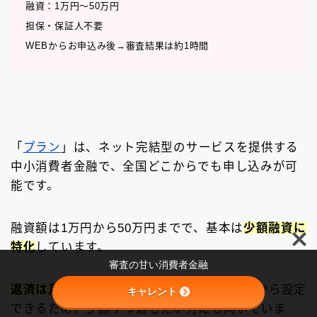
融資：1万円〜50万円
担保・保証人不要
WEBからお申込み後→審査結果は約1時間
「
プラン
」は、ネット完結型のサービスを提供する
中小消費者金融で、全国どこからでも申し込みが可
能です。
Follow Me
融資額は1万円から50万円までで、基本は
少額融資に
特化
しています。
審査の甘い消費者金融
返済は月々2,000円
（借入残高10万円以下）から設定
キャレント
できるため、少額ずつ返したい方にも向いていま