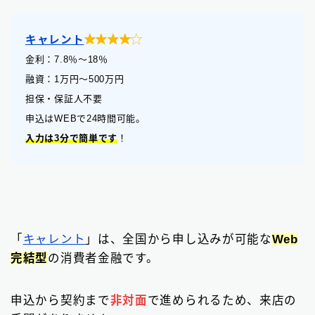

キャレント
金利：7.8
％
〜18％
融資：1万円〜500万円
担保・保証人不要
申込はWEBで24時間可能。
入力は3分で簡単です
！
「
キャレント
」は、全国から申し込みが可能な
Web
完結型
の消費者金融です。
申込から契約まで
非対面
で進められるため、来店の