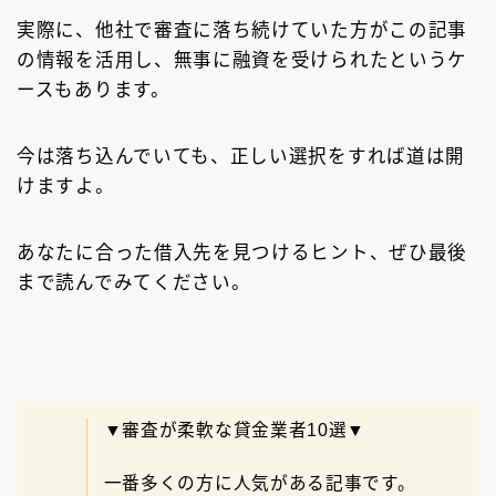
ビジネスローン
2
実際に、他社で審査に落ち続けていた方がこの記事
の情報を活用し、無事に融資を受けられたというケ
ファクタリング
75
ースもあります。
個人間融資は要注意
22
今は落ち込んでいても、正しい選択をすれば道は開
後払い決済サービス
7
けますよ。
おまとめローン
6
あなたに合った借入先を見つけるヒント、ぜひ最後
大手消費者金融で借りる
3
まで読んでみてください。
▼審査が柔軟な貸金業者10選▼
一番多くの方に人気がある記事です。