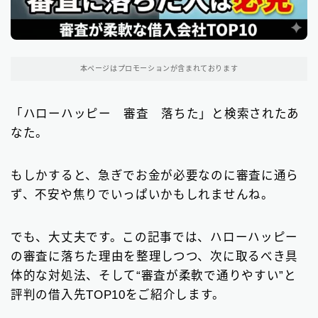
東京都の消費者金融
31
大阪府の消費者金融
本ページはプロモーションが含まれております
7
北海道地方の消費者金融
8
「ハローハッピー 審査 落ちた」と検索されたあ
なた。
関東地方の消費者金融
12
中部地方の消費者金融
9
もしかすると、急ぎでお金が必要なのに審査に通ら
ず、不安や焦りでいっぱいかもしれませんね。
近畿地方の消費者金融
28
中国地方・四国地方の消費者金融
23
でも、大丈夫です。この記事では、ハローハッピー
の審査に落ちた理由を整理しつつ、次に取るべき具
九州地方の消費者金融
34
体的な対処法、そして“審査が柔軟で通りやすい”と
中小消費者金融で借りる
評判の借入先TOP10をご紹介します。
12