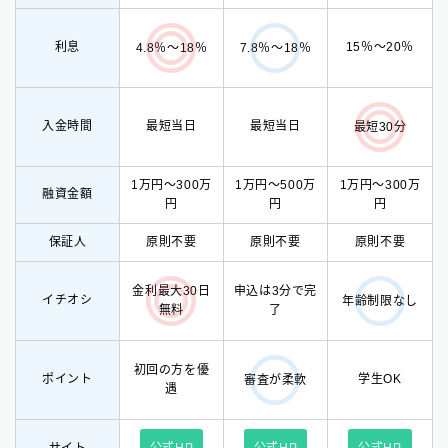
利息
15％〜20％
4.8％〜18％
7.8％〜18％
入金時間
最短当日
最短当日
最短30分
1万円〜300万
1万円〜500万
1万円〜300万
融資金額
円
円
円
保証人
原則不要
原則不要
原則不要
金利最大30日
申込は3分で完
イチオシ
年齢制限なし
無料
了
初回の方を優
ポイント
学生OK
審査が柔軟
遇