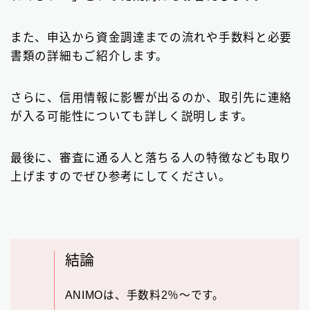
ビジネスローン
2
また、申込から資金調達までの流れや手数料と必要
ファクタリング
75
書類の詳細もご紹介します。
個人間融資は要注意
22
さらに、信用情報に影響が出るのか、取引先に連絡
後払い決済サービス
7
が入る可能性についても詳しく説明します。
おまとめローン
6
最後に、審査に通る人と落ちる人の特徴なども取り
大手消費者金融で借りる
3
上げますのでぜひ参考にしてください。
結論
ANIMOは、手数料2％〜です。