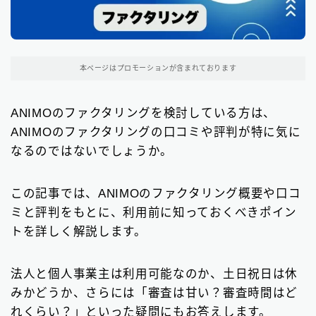
東京都の消費者金融
31
大阪府の消費者金融
本ページはプロモーションが含まれております
7
北海道地方の消費者金融
8
ANIMOのファクタリングを検討している方は、
ANIMOのファクタリングの口コミや評判が特に気に
関東地方の消費者金融
12
なるのではないでしょうか。
中部地方の消費者金融
9
この記事では、ANIMOのファクタリング概要や口コ
近畿地方の消費者金融
28
ミと評判をもとに、利用前に知っておくべきポイン
中国地方・四国地方の消費者金融
23
トを詳しく解説します。
九州地方の消費者金融
34
法人と個人事業主は利用可能なのか、土日祝日は休
中小消費者金融で借りる
みかどうか、さらには「審査は甘い？審査時間はど
12
れくらい？」といった疑問にもお答えします。