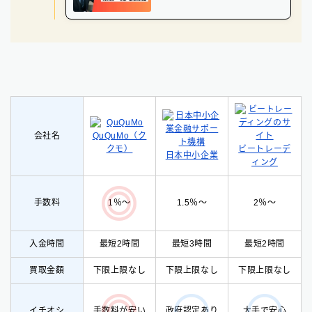
会社名
QuQuMo（ク
クモ）
ビートレーデ
日本中小企業
ィング
手数料
1.5％〜
2％〜
1％〜
入金時間
最短2時間
最短3時間
最短2時間
買取金額
下限上限なし
下限上限なし
下限上限なし
イチオシ
手数料が安い
政府認定あり
大手で安心