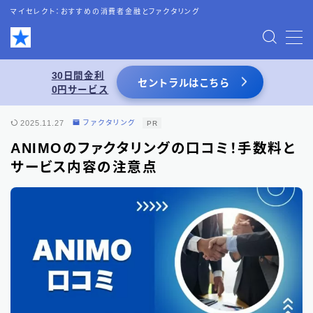
マイセレクト：おすすめの消費者金融とファクタリング
MENU
30日間金利
セントラルはこちら
0円サービス
お問い合わせ
2025.11.27
ファクタリング
PR
プライバシーポリシー
ANIMOのファクタリングの口コミ！手数料と
サービス内容の注意点
特定商取引法表記
運営者情報
あわせて読みたい
スーパーブラックでも借りれる5chの情報を
活用した借入術まとめ