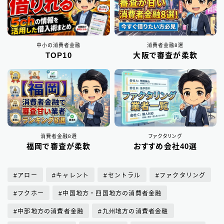
ビジネスローン
2
ファクタリング
75
中小の消費者金融
消費者金融8選
個人間融資は要注意
22
TOP10
大阪で審査が柔軟
後払い決済サービス
7
おまとめローン
6
大手消費者金融で借りる
3
消費者金融8選
ファクタリング
福岡で審査が柔軟
おすすめ会社40選
アロー
キャレント
セントラル
ファクタリング
フクホー
中国地方・四国地方の消費者金融
中部地方の消費者金融
九州地方の消費者金融