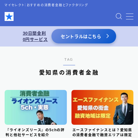
マイセレクト：おすすめの消費者金融とファクタリング
MENU
30日間金利
セントラルはこちら
0円サービス
お問い合わせ
プライバシーポリシー
TAG
愛知県の消費者金融
特定商取引法表記
運営者情報
あわせて読みたい
スーパーブラックでも借りれる5chの情報を
『ライオンズリース』の5chの評
エースファイナンスとは？愛知県
活用した借入術まとめ
判と他社サービスを紹介
の消費者金融で融資エリアは限定