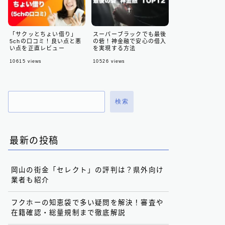
「サクッとちょい借り」
スーパーブラックでも最後
5chの口コミ！良い点と悪
の砦！神金融で安心の借入
い点を正直レビュー
を実現する方法
10615
views
10526
views
検索
最新の投稿
岡山の街金「セレクト」の評判は？県外向け
業者も紹介
フクホーの知恵袋で多い疑問を解決！審査や
在籍確認・総量規制まで徹底解説