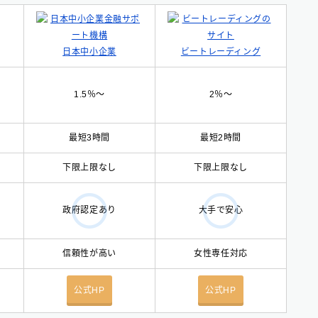
日本中小企業
ビートレーディング
1.5％〜
2％〜
最短3時間
最短2時間
下限上限なし
下限上限なし
政府認定あり
大手で安心
信頼性が高い
女性専任対応
公式HP
公式HP