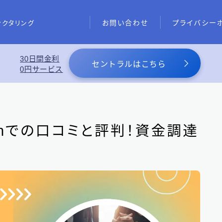
お問い合わせ
プライバシー
ァクタリング
30日間金利
あわせて読みたい
セントラルはこちら
0円サービス
スーパーブラックでも借りれる5
め
chでの口コミと評判！資金調達
東京都の消費者金融
31
大阪府の消費者金融
7
北海道地方の消費者金融
8
関東地方の消費者金融
12