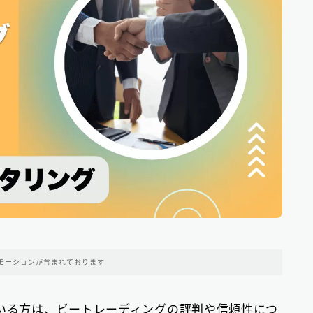
中部地方の消費者金融
9
近畿地方の消費者金融
28
中国地方・四国地方の消費者金融
23
九州地方の消費者金融
34
中小消費者金融で借りる
12
ビジネスローン
2
ファクタリング
75
モーションが含まれております
個人間融資は要注意
22
後払い決済サービス
7
ている方は、ビートレーディングの評判や信頼性につ