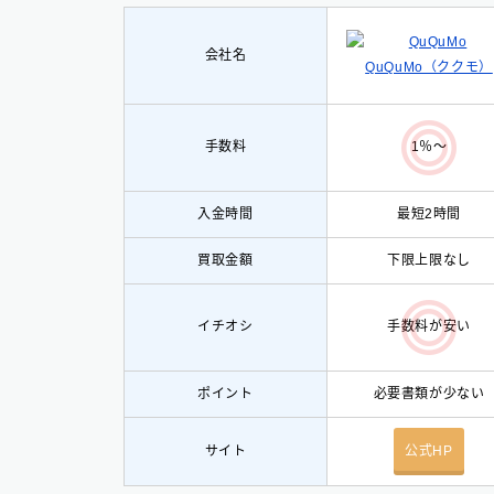
会社名
QuQuMo（ククモ）
手数料
1％〜
入金時間
最短2時間
買取金額
下限上限なし
イチオシ
手数料が安い
ポイント
必要書類が少ない
サイト
公式HP