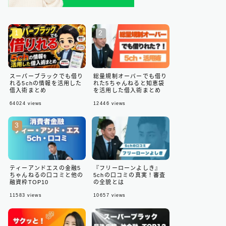
スーパーブラックでも借り
総量規制オーバーでも借り
れる5chの情報を活用した
れた5ちゃんねると知恵袋
借入術まとめ
を活用した借入術まとめ
64024
views
12446
views
ティーアンドエスの金融5
『フリーローンよしき』
ちゃんねるの口コミと他の
5chの口コミの真実！審査
融資枠TOP10
の全貌とは
11583
views
10657
views